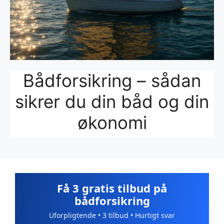
Bådforsikring – sådan
sikrer du din båd og din
økonomi
Få 3 gratis tilbud på
bådforsikring
Uforpligtende • 3 tilbud • Hurtigt svar